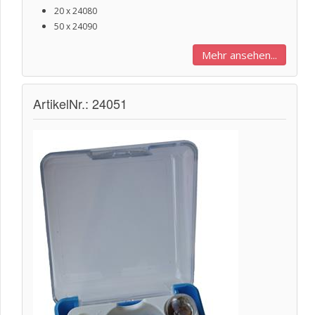
20 x 24080
50 x 24090
Mehr ansehen...
ArtikelNr.: 24051