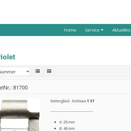
Home
Service
Aktuelle
iolet
kelNr.: 81700
Kettenglied - Kohlswa
T 57
------------------------------------
A: 28 mm
B: 48 mm