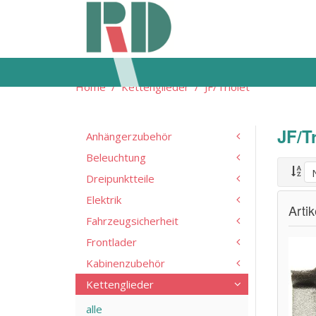
Home
Kettenglieder
JF/Triolet
JF/Tr
Anhängerzubehör
Beleuchtung
Dreipunktteile
Elektrik
Arti
Fahrzeugsicherheit
Frontlader
Kabinenzubehör
Kettenglieder
alle