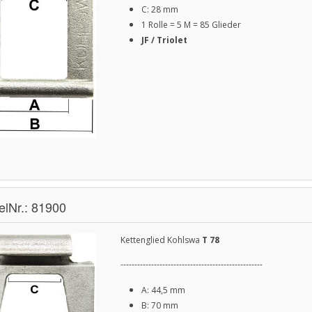
C: 28 mm
1 Rolle = 5 M = 85 Glieder
JF / Triolet
kelNr.: 81900
Kettenglied Kohlswa
T 78
---------------------------------------------------
A: 44,5 mm
B: 70 mm