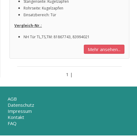
Stangenseite: Kugelzapfen
Rohrseite: Kugelzapfen
Einsatzbereich: Tür
Vergleich-Nr.:
NH Tür TL,TS,TM: 81867743, 83994021
Mehr ansehen...
1 |
AGB
Datenschutz
Impressum
Kontakt
FAQ