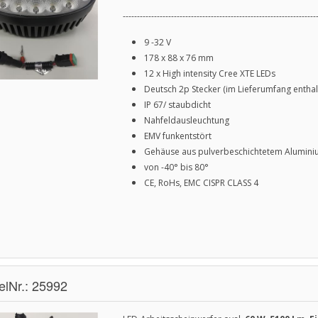
--------------------------------------------------------------------
9 -32 V
178 x 88 x 76 mm
12 x High intensity Cree XTE LEDs
Deutsch 2p Stecker (im Lieferumfang enthal
IP 67/ staubdicht
Nahfeldausleuchtung
EMV funkentstört
Gehäuse aus pulverbeschichtetem Alumin
von -40° bis 80°
CE, RoHs, EMC CISPR CLASS 4
kelNr.: 25992