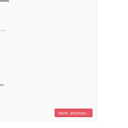
inbau
,
------
ium
Mehr ansehen...