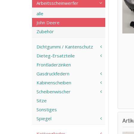
Arbeitsscheinwerfer
alle
John Deere
Zubehör
Dichtgummi / Kantenschutz
Dieteg-Ersatzteile
Frontladerzinken
Gasdruckfedern
Kabinenscheiben
Scheibenwischer
Sitze
Sonstiges
Spiegel
Arti
Kettenglieder