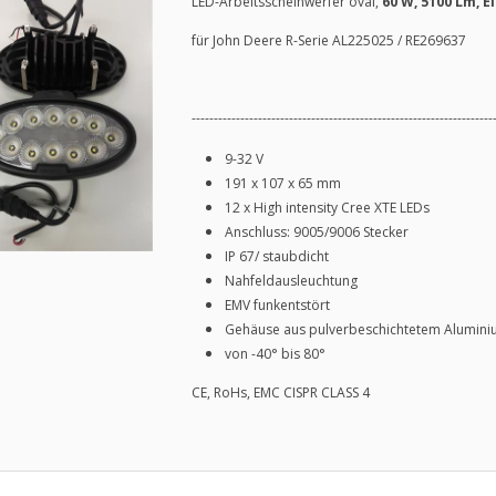
LED-Arbeitsscheinwerfer oval,
60 W, 5100 Lm, E
für John Deere R-Serie AL225025 / RE269637
--------------------------------------------------------------------
9-32 V
191 x 107 x 65 mm
12 x High intensity Cree XTE LEDs
Anschluss: 9005/9006 Stecker
IP 67/ staubdicht
Nahfeldausleuchtung
EMV funkentstört
Gehäuse aus pulverbeschichtetem Alumin
von -40° bis 80°
CE, RoHs, EMC CISPR CLASS 4