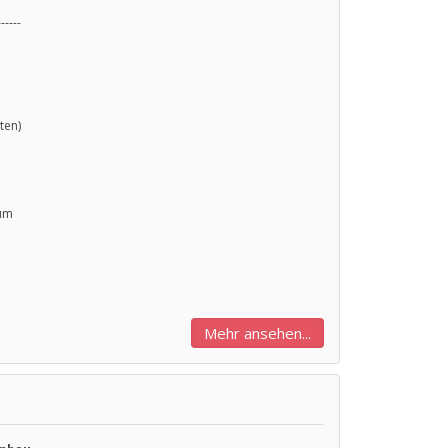
------
ten)
ium
Mehr ansehen...