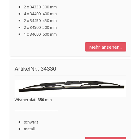
2 x 34330; 300 mm
4 x 34400; 400 mm
2 x 34450; 450 mm
2 x 34500; 500 mm
1 x 34600; 600 mm
Mehr ansehen...
ArtikelNr.: 34330
Wischerblatt
350
mm
-----------------------------------
schwarz
metall