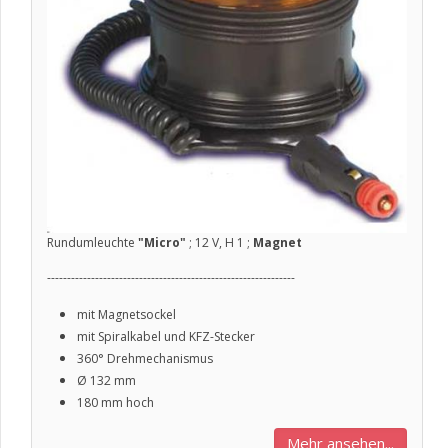
Rundumleuchte
"Micro"
; 12 V, H 1 ;
Magnet
--------------------------------------------------------------
mit Magnetsockel
mit Spiralkabel und KFZ-Stecker
360° Drehmechanismus
Ø
132 mm
180 mm hoch
Mehr ansehen...