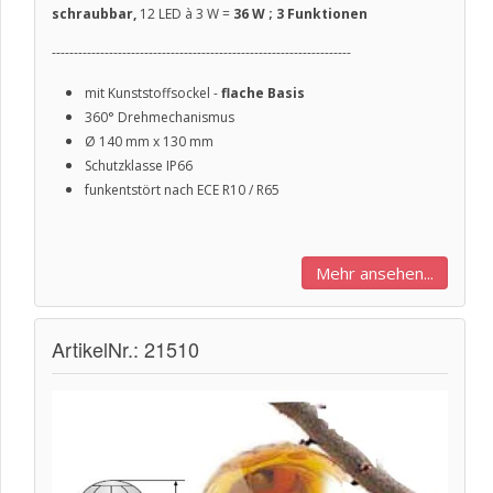
schraubbar,
12 LED à 3 W =
36 W ; 3 Funktionen
--------------------------------------------------------------------
mit Kunststoffsockel -
flache Basis
360° Drehmechanismus
Ø
140 mm x 130 mm
Schutzklasse IP66
funkentstört nach ECE R10 / R65
Mehr ansehen...
ArtikelNr.: 21510