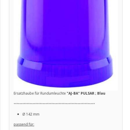
Ersatzhaube für Rundumleuchte
"AJ-BA" PULSAR ; Blau
--------------------------------------------------------
Ø
142 mm
passend für: