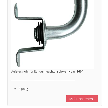
Aufsteckrohr für Rundumleuchte,
schwenkbar 360°
------------------------------------------------------------------
2 polig
Mehr ansehen...