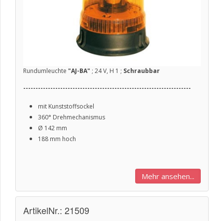
Rundumleuchte
"AJ-BA"
; 24 V, H 1 ;
Schraubbar
--------------------------------------------------------------------
mit Kunststoffsockel
360° Drehmechanismus
Ø
142 mm
188 mm hoch
Mehr ansehen...
ArtikelNr.: 21509