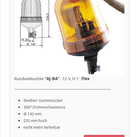
Rundumleuchte
"AJ-BA"
; 12 V, H 1 ;
Flex
---------------------------------------------------------------
flexibler Gummisockel
360° Drehmechanismus
Ø
142 mm
235 mm hoch
nicht mehr lieferbar