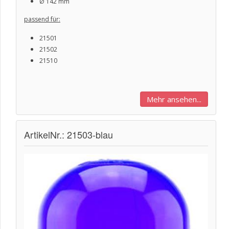
Ø
142 mm
passend für:
21501
21502
21510
Mehr ansehen...
ArtikelNr.: 21503-blau