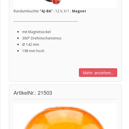
Rundumleuchte
"AJ-BA"
; 12 V, H 1 ;
Magnet
--------------------------------------------------------
mit Magnetsockel
360° Drehmechanismus
Ø
142 mm
198 mm hoch
Mehr ansehen...
ArtikelNr.: 21503