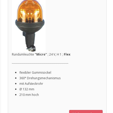
Rundumleuchte
"Micro"
; 24 V, H 1 ;
Flex
--------------------------------------------------------
flexibler Gummisockel
360° Drehungsmechanismus
mit Aufsteckrohr
Ø
132 mm
210 mm hoch