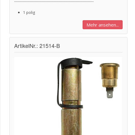
------------------------------------------------------------------
1 polig
Mehr ansehen...
ArtikelNr.: 21514-B