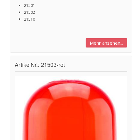
21501
21502
21510
Mehr ansehen...
ArtikelNr.: 21503-rot