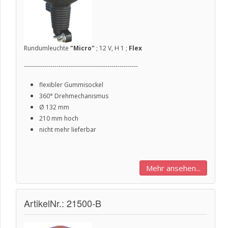
Rundumleuchte
"Micro"
; 12 V, H 1 ;
Flex
--------------------------------------------------------
flexibler Gummisockel
360° Drehmechanismus
Ø
132 mm
210 mm hoch
nicht mehr lieferbar
Mehr ansehen...
ArtikelNr.: 21500-B