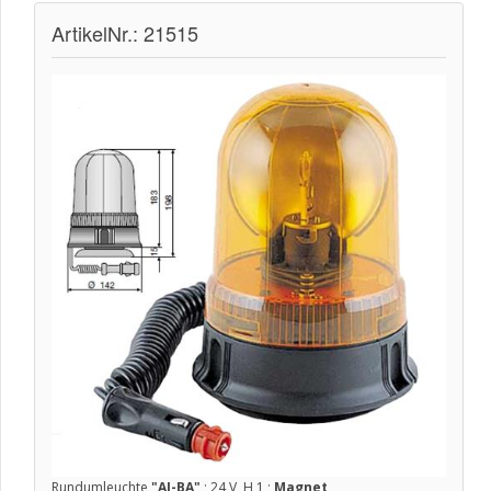
ArtikelNr.: 21515
Rundumleuchte
"AJ-BA"
; 24 V, H 1 ;
Magnet