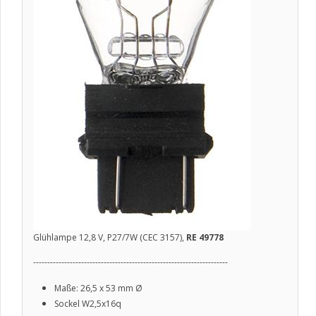
Glühlampe 12,8 V, P27/7W (CEC 3157),
RE 49778
---------------------------------------------------------------------
Maße: 26,5 x 53 mm
Ø
Sockel W2,5x16q